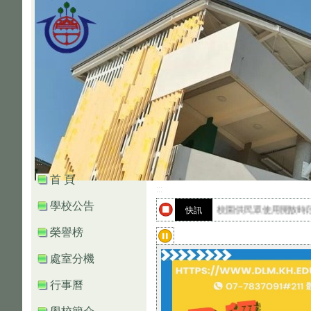
:::
首 頁
:::
高雄市(校園通)APP
學校公告
校園供民眾使用開放時段,平日
快訊
校園供民眾使用開放時段,假
榮譽榜
高雄市(校園通)APP
處室分機
行事曆